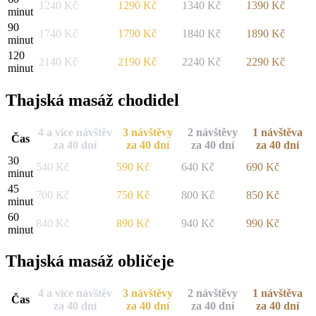
1240
Kč
1290
Kč
1340
Kč
1390
Kč
minut
90
1740
Kč
1790
Kč
1840
Kč
1890
Kč
minut
120
2140
Kč
2190
Kč
2240
Kč
2290
Kč
minut
Thajská masáž chodidel
4 a více návštěv
3 návštěvy
2 návštěvy
1 návštěva
Čas
za 40 dní
za 40 dní
za 40 dní
za 40 dní
30
540
Kč
590
Kč
640
Kč
690
Kč
minut
45
700
Kč
750
Kč
800
Kč
850
Kč
minut
60
840
Kč
890
Kč
940
Kč
990
Kč
minut
Thajská masáž obličeje
4 a více návštěv
3 návštěvy
2 návštěvy
1 návštěva
Čas
za 40 dní
za 40 dní
za 40 dní
za 40 dní