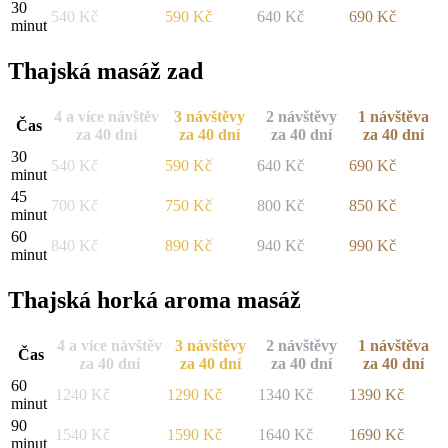
30
540
Kč
590
Kč
640
Kč
690
Kč
minut
Thajská masáž zad
4 a více návštěv
3 návštěvy
2 návštěvy
1 návštěva
Čas
za 40 dní
za 40 dní
za 40 dní
za 40 dní
30
540
Kč
590
Kč
640
Kč
690
Kč
minut
45
700
Kč
750
Kč
800
Kč
850
Kč
minut
60
840
Kč
890
Kč
940
Kč
990
Kč
minut
Thajská horká aroma masáž
4 a více návštěv
3 návštěvy
2 návštěvy
1 návštěva
Čas
za 40 dní
za 40 dní
za 40 dní
za 40 dní
60
1240
Kč
1290
Kč
1340
Kč
1390
Kč
minut
90
1540
Kč
1590
Kč
1640
Kč
1690
Kč
minut