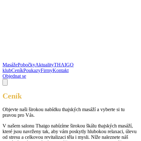
Masáže
Pobočky
Aktuality
THAIGO
klub
Ceník
Poukazy
Firmy
Kontakt
Objednat se
Ceník
Objevte naši širokou nabídku thajských masáží a vyberte si tu
pravou pro Vás.
V našem salonu Thaigo nabízíme širokou škálu thajských masáží,
které jsou navrženy tak, aby vám poskytly hlubokou relaxaci, úlevu
od stresu a celkovou revitalizaci těla i mysli. Níže naleznete náš