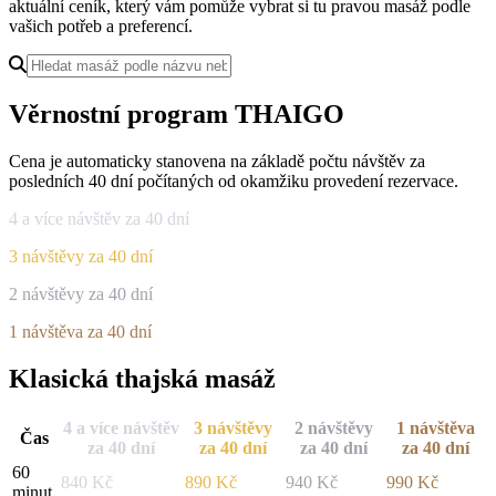
aktuální ceník, který vám pomůže vybrat si tu pravou masáž podle
vašich potřeb a preferencí.
Věrnostní program THAIGO
Cena je automaticky stanovena na základě počtu návštěv za
posledních 40 dní počítaných od okamžiku provedení rezervace.
4 a více návštěv za 40 dní
3 návštěvy za 40 dní
2 návštěvy za 40 dní
1 návštěva za 40 dní
Klasická thajská masáž
4 a více návštěv
3 návštěvy
2 návštěvy
1 návštěva
Čas
za 40 dní
za 40 dní
za 40 dní
za 40 dní
60
840
Kč
890
Kč
940
Kč
990
Kč
minut