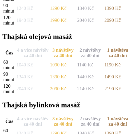
90
1240
Kč
1290
Kč
1340
Kč
1390
Kč
minut
120
1940
Kč
1990
Kč
2040
Kč
2090
Kč
minut
Thajská olejová masáž
4 a více návštěv
3 návštěvy
2 návštěvy
1 návštěva
Čas
za 40 dní
za 40 dní
za 40 dní
za 40 dní
60
1040
Kč
1090
Kč
1140
Kč
1190
Kč
minut
90
1340
Kč
1390
Kč
1440
Kč
1490
Kč
minut
120
2040
Kč
2090
Kč
2140
Kč
2190
Kč
minut
Thajská bylinková masáž
4 a více návštěv
3 návštěvy
2 návštěvy
1 návštěva
Čas
za 40 dní
za 40 dní
za 40 dní
za 40 dní
60
1240
Kč
1290
Kč
1340
Kč
1390
Kč