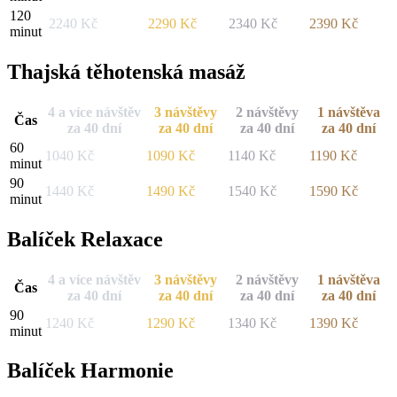
120
2240
Kč
2290
Kč
2340
Kč
2390
Kč
minut
Thajská těhotenská masáž
4 a více návštěv
3 návštěvy
2 návštěvy
1 návštěva
Čas
za 40 dní
za 40 dní
za 40 dní
za 40 dní
60
1040
Kč
1090
Kč
1140
Kč
1190
Kč
minut
90
1440
Kč
1490
Kč
1540
Kč
1590
Kč
minut
Balíček Relaxace
4 a více návštěv
3 návštěvy
2 návštěvy
1 návštěva
Čas
za 40 dní
za 40 dní
za 40 dní
za 40 dní
90
1240
Kč
1290
Kč
1340
Kč
1390
Kč
minut
Balíček Harmonie