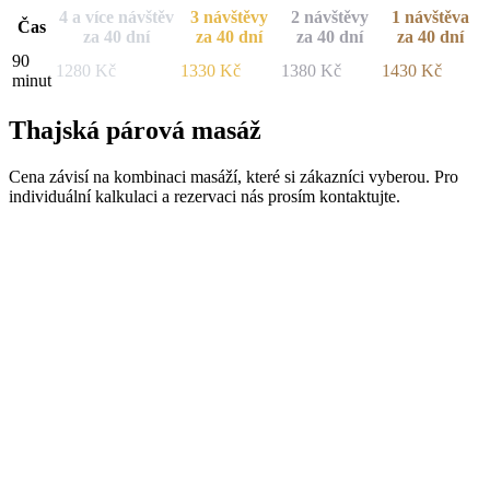
4 a více návštěv
3 návštěvy
2 návštěvy
1 návštěva
Čas
za 40 dní
za 40 dní
za 40 dní
za 40 dní
90
1280
Kč
1330
Kč
1380
Kč
1430
Kč
minut
Thajská párová masáž
Cena závisí na kombinaci masáží, které si zákazníci vyberou. Pro
individuální kalkulaci a rezervaci nás prosím kontaktujte.