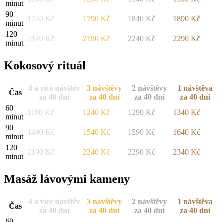
minut
90
1740
Kč
1790
Kč
1840
Kč
1890
Kč
minut
120
2140
Kč
2190
Kč
2240
Kč
2290
Kč
minut
Kokosový rituál
4 a více návštěv
3 návštěvy
2 návštěvy
1 návštěva
Čas
za 40 dní
za 40 dní
za 40 dní
za 40 dní
60
1190
Kč
1240
Kč
1290
Kč
1340
Kč
minut
90
1490
Kč
1540
Kč
1590
Kč
1640
Kč
minut
120
2190
Kč
2240
Kč
2290
Kč
2340
Kč
minut
Masáž lávovými kameny
4 a více návštěv
3 návštěvy
2 návštěvy
1 návštěva
Čas
za 40 dní
za 40 dní
za 40 dní
za 40 dní
60