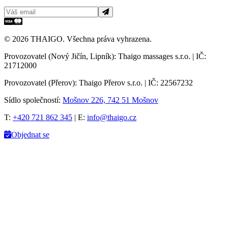
©
2026
THAIGO. Všechna práva vyhrazena.
Provozovatel (Nový Jičín, Lipník):
Thaigo massages s.r.o. | IČ:
21712000
Provozovatel (Přerov):
Thaigo Přerov s.r.o. | IČ: 22567232
Sídlo společností:
Mošnov 226, 742 51 Mošnov
T:
+420 721 862 345
| E:
info@thaigo.cz
Objednat se